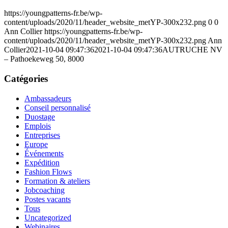
https://youngpatterns-fr.be/wp-
content/uploads/2020/11/header_website_metYP-300x232.png
0
0
Ann Collier
https://youngpatterns-fr.be/wp-
content/uploads/2020/11/header_website_metYP-300x232.png
Ann
Collier
2021-10-04 09:47:36
2021-10-04 09:47:36
AUTRUCHE NV
– Pathoekeweg 50, 8000
Catégories
Ambassadeurs
Conseil personnalisé
Duostage
Emplois
Entreprises
Europe
Événements
Expédition
Fashion Flows
Formation & ateliers
Jobcoaching
Postes vacants
Tous
Uncategorized
Webinaires