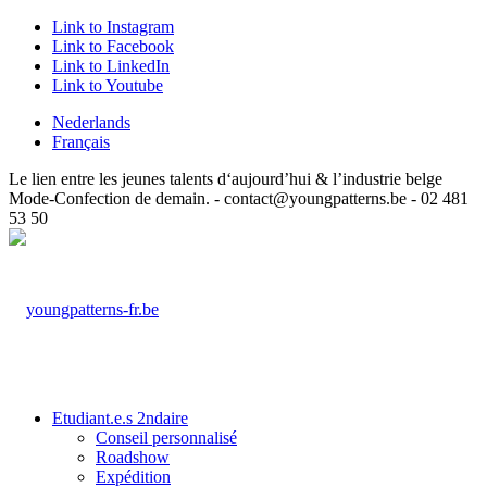
Link to Instagram
Link to Facebook
Link to LinkedIn
Link to Youtube
Nederlands
Français
Le lien entre les jeunes talents d‘aujourd’hui & l’industrie belge
Mode-Confection de demain. - contact@youngpatterns.be - 02 481
53 50
Etudiant.e.s 2ndaire
Conseil personnalisé
Roadshow
Expédition