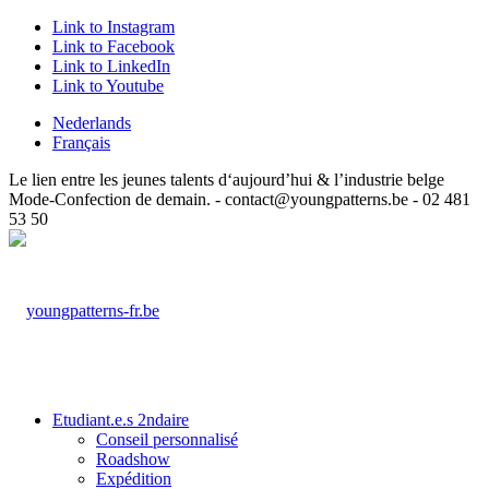
Link to Instagram
Link to Facebook
Link to LinkedIn
Link to Youtube
Nederlands
Français
Le lien entre les jeunes talents d‘aujourd’hui & l’industrie belge
Mode-Confection de demain. - contact@youngpatterns.be - 02 481
53 50
Etudiant.e.s 2ndaire
Conseil personnalisé
Roadshow
Expédition