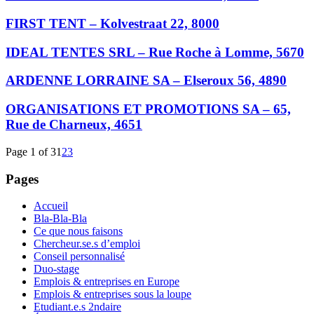
FIRST TENT – Kolvestraat 22, 8000
IDEAL TENTES SRL – Rue Roche à Lomme, 5670
ARDENNE LORRAINE SA – Elseroux 56, 4890
ORGANISATIONS ET PROMOTIONS SA – 65,
Rue de Charneux, 4651
Page 1 of 3
1
2
3
Pages
Accueil
Bla-Bla-Bla
Ce que nous faisons
Chercheur.se.s d’emploi
Conseil personnalisé
Duo-stage
Emplois & entreprises en Europe
Emplois & entreprises sous la loupe
Etudiant.e.s 2ndaire