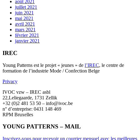
août 2021
juillet 2021
juin 2021
mai 2021
avril 2021
mars 2021
février 2021
janvier 2021
IREC
Young Patterns est le projet « jeunes » de
l’IREC
, le centre de
formation de l’industrie Mode / Confection Belge
Privacy
IVOC vzw – IREC asbl
22,Leliegaarde, 1731 Zellik
+32 (0)2 481 53 50 – info@ivoc.be
n° d’entreprise: 0431 148 469
RPM Bruxelles
YOUNG PATTERNS – MAIL
Inscrivez-vous pour recevoir un courrier mensuel avec les meilleures